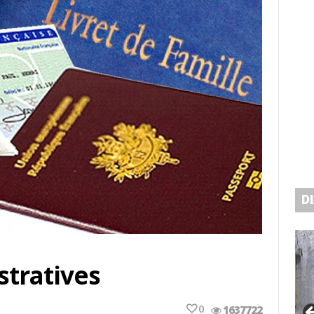
D
tratives
0
1637722