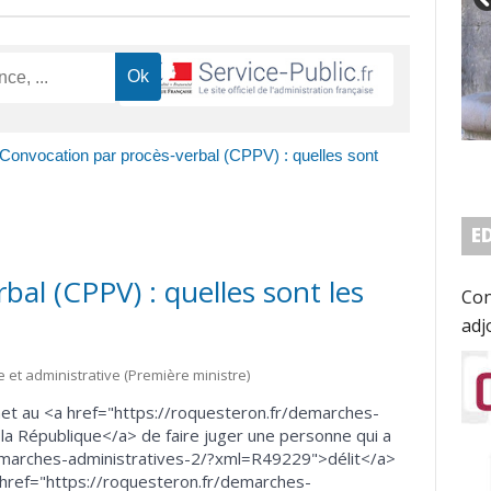
Convocation par procès-verbal (CPPV) : quelles sont
E
al (CPPV) : quelles sont les
Con
adj
le et administrative (Première ministre)
et au <a href="https://roquesteron.fr/demarches-
a République</a> de faire juger une personne qui a
emarches-administratives-2/?xml=R49229">délit</a>
href="https://roquesteron.fr/demarches-