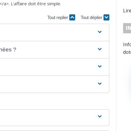
>. L'affaire doit être simple.
Lir
Tout replier
Tout déplier
I
Inf
rnées ?
dot
con