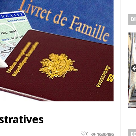
D
tratives
0
E
1636486