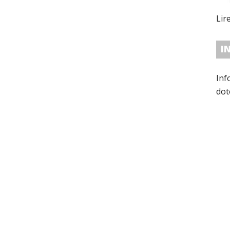
Lir
I
Inf
dot
con