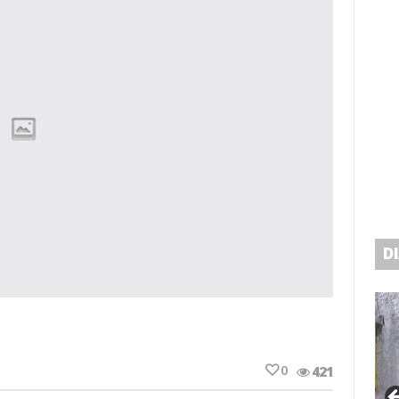
D
0
421