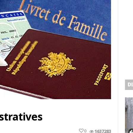
D
tratives
0
1637283