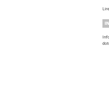
Lir
I
Inf
dot
con