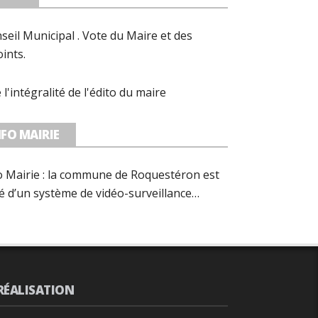
seil Municipal . Vote du Maire et des
oints.
e l'intégralité de l'édito du maire
NFO MAIRIE
o Mairie : la commune de Roquestéron est
é d’un système de vidéo-surveillance
forme avec les préconisations de la CNIL.
RÉALISATION