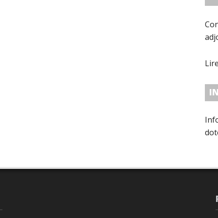
Con
adj
Lir
I
Inf
dot
con