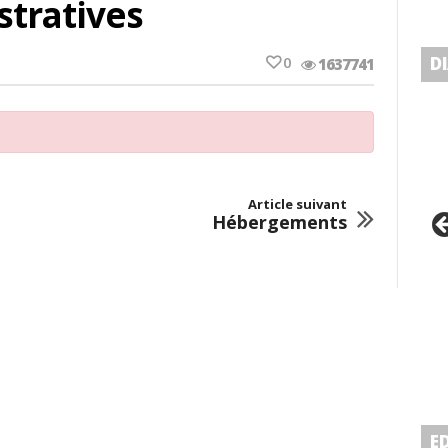
tratives
0
D
1637741
Article suivant
Hébergements
E